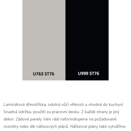
Laminátová dřevotříska, odolná vůči vlhkosti a vhodná do kuchyní.
Snadná údržba, použití za pracovní desku. Z každé strany je jiný
dekor.
Zádové panely Vám rádi naformátujeme na požadované
rozměry nebo dle nářezových plánů. Nářezové plány také vytváříme