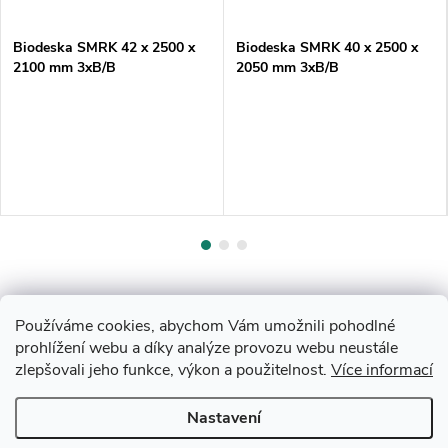
Biodeska SMRK 42 x 2500 x
Biodeska SMRK 40 x 2500 x
2100 mm 3xB/B
2050 mm 3xB/B
Používáme cookies, abychom Vám umožnili pohodlné
prohlížení webu a díky analýze provozu webu neustále
zlepšovali jeho funkce, výkon a použitelnost.
Více informací
Z
Nastavení
Copyright 2026
Drevobis Horoměřice
. Všechna práva vyhrazena.
Upravit
nastavení cookies