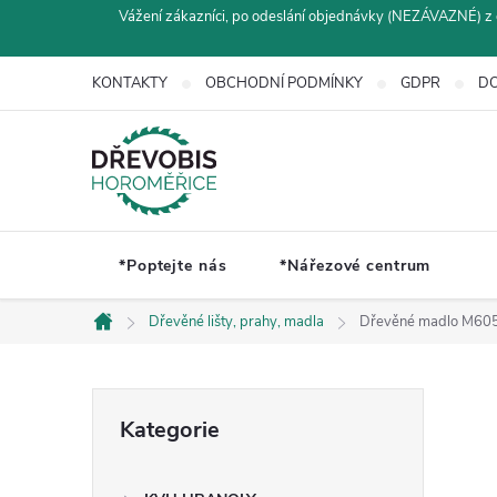
Přejít
Vážení zákazníci, po odeslání objednávky (NEZÁVAZNÉ) z 
na
obsah
KONTAKTY
OBCHODNÍ PODMÍNKY
GDPR
DO
*Poptejte nás
*Nářezové centrum
Dřevěné lišty, prahy, madla
Dřevěné madlo M605
Domů
P
Přeskočit
Kategorie
kategorie
o