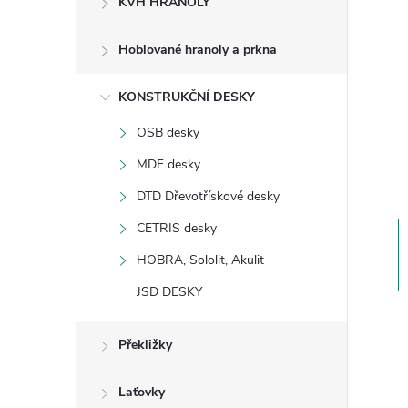
KVH HRANOLY
s
Hoblované hranoly a prkna
t
KONSTRUKČNÍ DESKY
r
OSB desky
a
MDF desky
n
DTD Dřevotřískové desky
CETRIS desky
n
HOBRA, Sololit, Akulit
í
JSD DESKY
p
Překližky
a
Laťovky