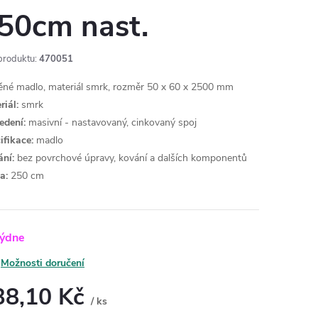
50cm nast.
produktu:
470051
ěné madlo, materiál smrk, rozměr 50 x 60 x 2500 mm
riál:
smrk
edení:
masivní - nastavovaný, cinkovaný spoj
ifikace:
madlo
ní:
bez povrchové úpravy, kování a dalších komponentů
a:
250 cm
týdne
Možnosti doručení
38,10 Kč
/ ks
ná