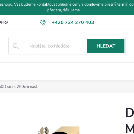
eshopu, Vás budeme kontaktovat ohledně ceny a domluvíme přesný termín od
předem, děkujeme.
+420 724 270 403
PRAVA A PLATBA
HLEDAT
0D smrk 250cm nast.
D
M