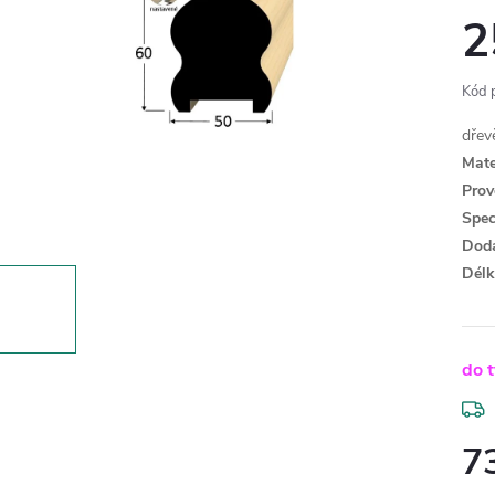
2
Kód 
dřev
Mate
Prov
Spec
Dodá
Délk
do 
7
Měr