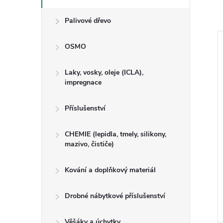
Palivové dřevo
OSMO
Laky, vosky, oleje (ICLA),
impregnace
Příslušenství
CHEMIE (lepidla, tmely, silikony,
mazivo, čističe)
adlo M5027D
Dřevěné madlo M49D buk
Kování a doplňkový materiál
50cm
250cm
Drobné nábytkové příslušenství
Kód:
470043
Kód:
470036
Věšáky a úchytky