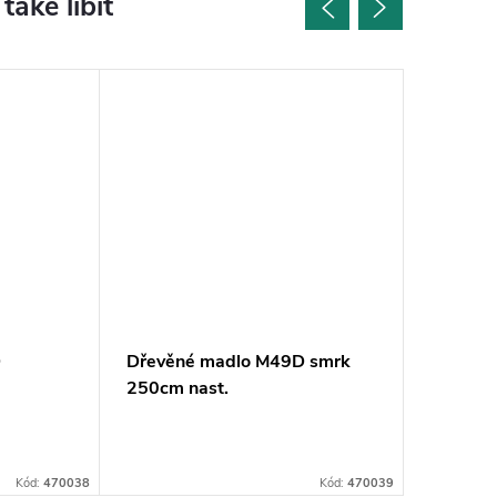
D
Dřevěné madlo M49D smrk
Dřevěn
250cm nast.
borovic
Kód:
470038
Kód:
470039