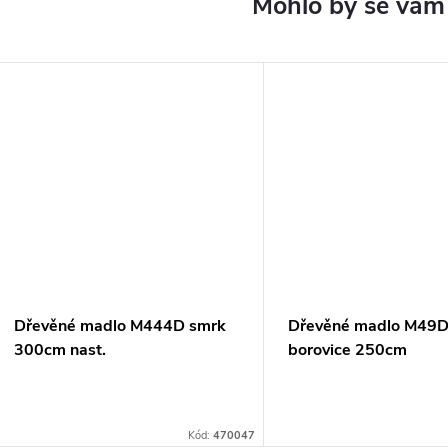
Dřevěné madlo M444D smrk
Dřevěné madlo M49
300cm nast.
borovice 250cm
Kód:
470047