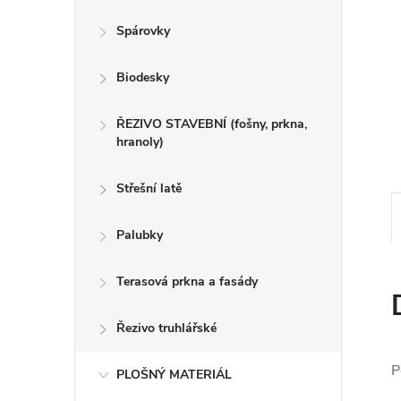
n
Spárovky
e
Biodesky
l
ŘEZIVO STAVEBNÍ (fošny, prkna,
hranoly)
Střešní latě
Palubky
Terasová prkna a fasády
Řezivo truhlářské
P
PLOŠNÝ MATERIÁL