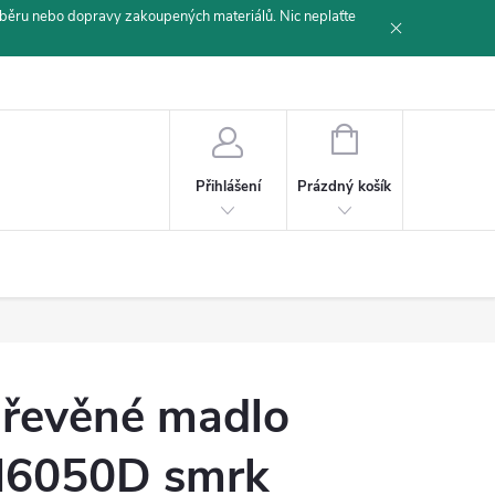
běru nebo dopravy zakoupených materiálů. Nic neplaťte
NÁKUPNÍ
KOŠÍK
Prázdný košík
Přihlášení
řevěné madlo
6050D smrk