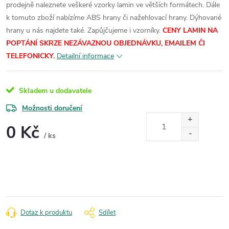
prodejně naleznete veškeré vzorky lamin ve větších formátech.
Dále
k tomuto zboží nabízíme ABS hrany či nažehlovací hrany. Dýhované
hrany u nás najdete také. Zapůjčujeme i vzorníky.
CENY LAMIN NA
POPTÁNÍ SKRZE NEZÁVAZNOU OBJEDNÁVKU, EMAILEM ČI
TELEFONICKY.
Detailní informace
Skladem u dodavatele
Možnosti doručení
0 Kč
/ ks
Měrná
cena:
Dotaz k produktu
Sdílet