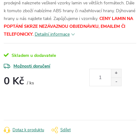
prodejně naleznete veškeré vzorky lamin ve větších formátech.
Dále
k tomuto zboží nabízíme ABS hrany či nažehlovací hrany. Dýhované
hrany u nás najdete také. Zapůjčujeme i vzorníky.
CENY LAMIN NA
POPTÁNÍ SKRZE NEZÁVAZNOU OBJEDNÁVKU, EMAILEM ČI
TELEFONICKY.
Detailní informace
Skladem u dodavatele
Možnosti doručení
0 Kč
/ ks
Měrná
cena:
Dotaz k produktu
Sdílet