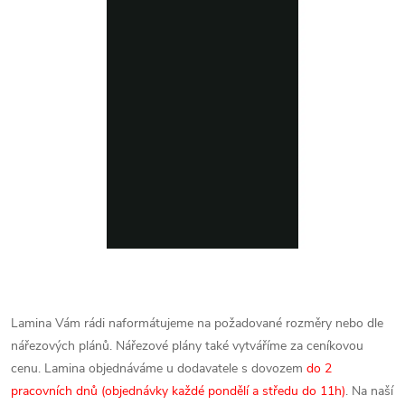
Lamina Vám rádi naformátujeme na požadované rozměry nebo dle
nářezových plánů. Nářezové plány také vytváříme za ceníkovou
cenu.
Lamina objednáváme u dodavatele s dovozem
do 2
pracovních dnů (objednávky každé pondělí a středu do 11h)
. Na naší