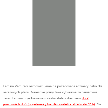
Lamina Vám rádi naformátujeme na požadované rozměry nebo dle
nářezových plánů. Nářezové plány také vytváříme za ceníkovou
cenu.
Lamina objednáváme u dodavatele s dovozem
do 2
pracovních dnů (objednávky každé pondělí a středu do 11h)
. Na