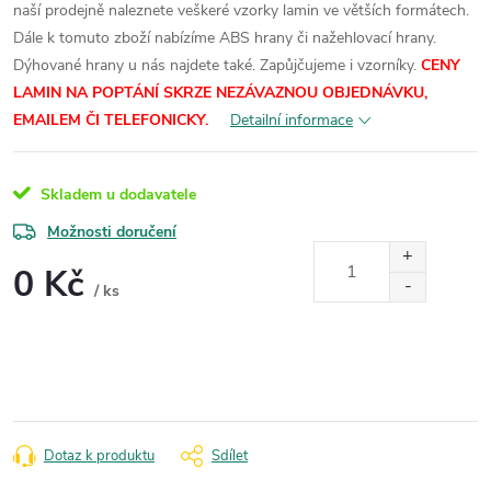
naší prodejně naleznete veškeré vzorky lamin ve větších formátech.
Dále k tomuto zboží nabízíme ABS hrany či nažehlovací hrany.
Dýhované hrany u nás najdete také. Zapůjčujeme i vzorníky.
CENY
LAMIN
NA POPTÁNÍ SKRZE NEZÁVAZNOU OBJEDNÁVKU,
EMAILEM ČI TELEFONICKY.
Detailní informace
Skladem u dodavatele
Možnosti doručení
0 Kč
/ ks
Měrná
cena:
Dotaz k produktu
Sdílet