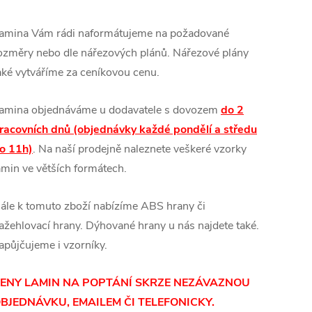
amina Vám rádi naformátujeme na požadované
ozměry nebo dle nářezových plánů. Nářezové plány
aké vytváříme za ceníkovou cenu.
amina objednáváme u dodavatele s dovozem
do 2
racovních dnů (objednávky každé pondělí a středu
o 11h)
. Na naší prodejně naleznete veškeré vzorky
amin ve větších formátech.
ále k tomuto zboží nabízíme ABS hrany či
ažehlovací hrany. Dýhované hrany u nás najdete také.
apůjčujeme i vzorníky.
ENY LAMIN
NA POPTÁNÍ SKRZE NEZÁVAZNOU
BJEDNÁVKU, EMAILEM ČI TELEFONICKY.