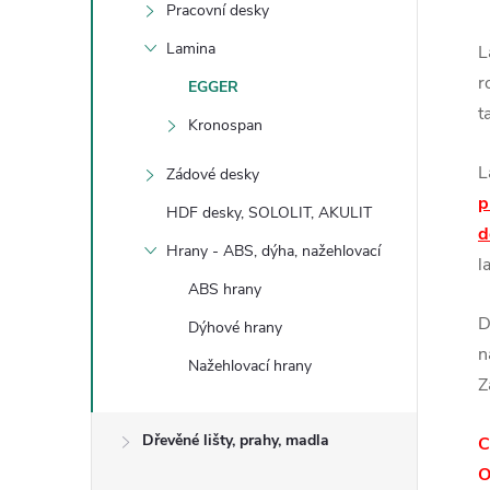
Pracovní desky
Lamina
L
r
EGGER
t
Kronospan
L
Zádové desky
p
HDF desky, SOLOLIT, AKULIT
d
Hrany - ABS, dýha, nažehlovací
l
ABS hrany
D
Dýhové hrany
n
Nažehlovací hrany
Z
Dřevěné lišty, prahy, madla
C
O