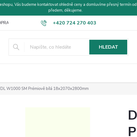
eshopu, Vás budeme kontaktovat ohledně ceny a domluvíme přesný termín od
předem, děkujeme.
+420 724 270 403
PRAVA A PLATBA
HLEDAT
DL W1000 SM Prémiově bílá 18x2070x2800mm
D
P