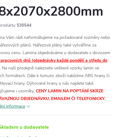
8x2070x2800mm
produktu:
530544
na Vám rádi naformátujeme na požadované rozměry nebo
nářezových plánů. Nářezové plány také vytváříme za
kovou cenu.
Lamina objednáváme u dodavatele s dovozem
 pracovních dnů (objednávky každé pondělí a středu do
.
Na naší prodejně naleznete veškeré vzorky lamin ve
ích formátech.
Dále k tomuto zboží nabízíme ABS hrany či
hlovací hrany. Dýhované hrany u nás najdete také.
jčujeme i vzorníky.
CENY LAMIN
NA POPTÁNÍ SKRZE
ÁVAZNOU OBJEDNÁVKU, EMAILEM ČI TELEFONICKY.
ilní informace
kladem u dodavatele