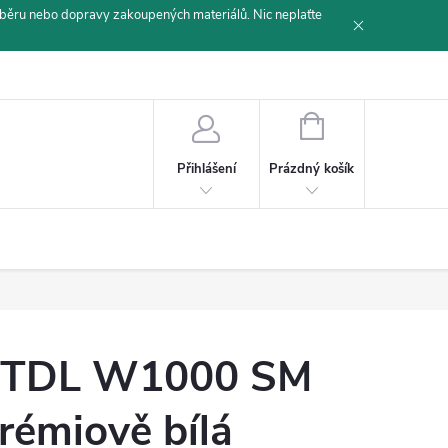
běru nebo dopravy zakoupených materiálů. Nic neplaťte
NÁKUPNÍ
KOŠÍK
Prázdný košík
Přihlášení
TDL W1000 SM
rémiově bílá