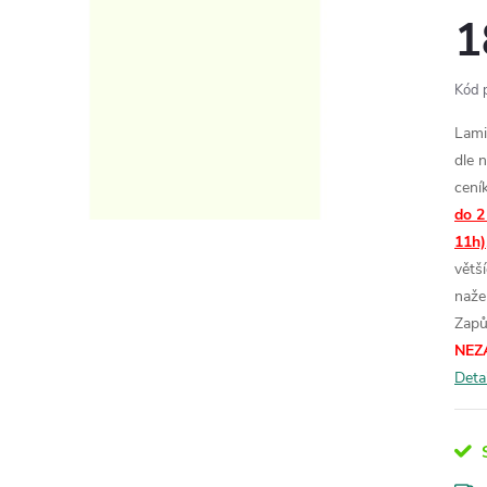
1
Kód 
Lami
dle 
cení
do 2
11h)
větš
naže
Zapů
NEZ
Deta
S