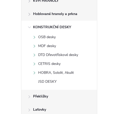
KVH HRANOLY
s
Hoblované hranoly a prkna
t
KONSTRUKČNÍ DESKY
r
OSB desky
a
MDF desky
n
DTD Dřevotřískové desky
CETRIS desky
n
HOBRA, Sololit, Akulit
í
JSD DESKY
p
Překližky
a
Laťovky