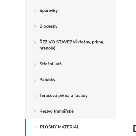
n
Spárovky
e
Biodesky
l
ŘEZIVO STAVEBNÍ (fošny, prkna,
hranoly)
Střešní latě
Palubky
Terasová prkna a fasády
Řezivo truhlářské
PLOŠNÝ MATERIÁL