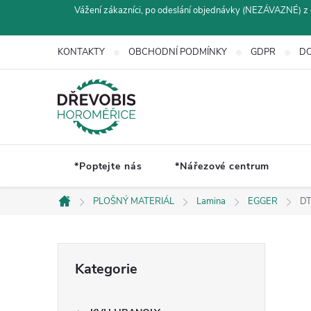
Přejít
Vážení zákazníci, po odeslání objednávky (NEZÁVAZNÉ) z 
na
obsah
KONTAKTY
OBCHODNÍ PODMÍNKY
GDPR
DO
*Poptejte nás
*Nářezové centrum
PLOŠNÝ MATERIÁL
Lamina
EGGER
DT
Domů
P
Přeskočit
Kategorie
kategorie
o