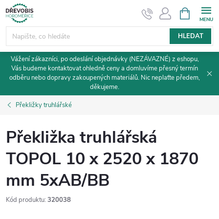
Přejít
NÁKUPNÍ
KOŠÍK
na
obsah
HLEDAT
Vážení zákazníci, po odeslání objednávky (NEZÁVAZNÉ) z eshopu,
Vás budeme kontaktovat ohledně ceny a domluvíme přesný termín
odběru nebo dopravy zakoupených materiálů. Nic neplaťte předem,
děkujeme.
Překližky truhlářské
Překližka truhlářská
TOPOL 10 x 2520 x 1870
mm 5xAB/BB
Kód produktu:
320038