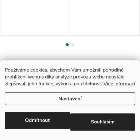
Používáme cookies, abychom Vám umožnili pohodlné
prohlížení webu a díky analýze provozu webu neustále
zlepšovali jeho funkce, výkon a použitelnost.
Více informací
Z
Nastavení
Copyright 2026
Drevobis Horoměřice
. Všechna práva vyhrazena.
Upravit
á
nastavení cookies
Vytvořil Shoptet
p
Odmítnout
Souhlasím
Partner: Mega Creative