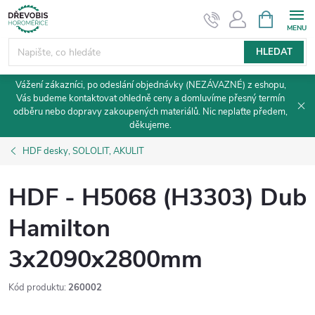
Přejít
NÁKUPNÍ
KOŠÍK
na
obsah
HLEDAT
Vážení zákazníci, po odeslání objednávky (NEZÁVAZNÉ) z eshopu,
Vás budeme kontaktovat ohledně ceny a domluvíme přesný termín
odběru nebo dopravy zakoupených materiálů. Nic neplaťte předem,
děkujeme.
HDF desky, SOLOLIT, AKULIT
HDF - H5068 (H3303) Dub
Hamilton
3x2090x2800mm
Kód produktu:
260002