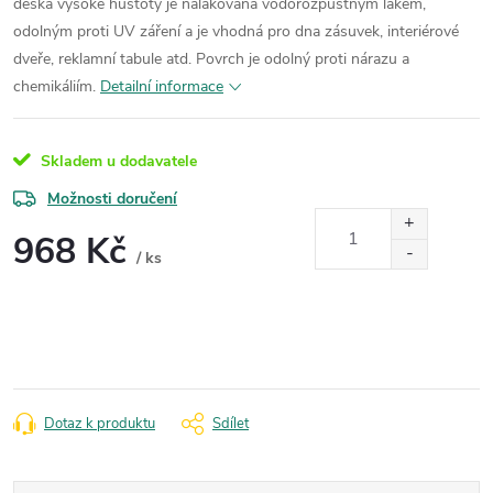
deska vysoké hustoty je nalakována vodorozpustným lakem,
odolným proti UV záření a je vhodná pro dna zásuvek, interiérové
dveře, reklamní tabule atd. Povrch je odolný proti nárazu a
chemikáliím.
Detailní informace
Skladem u dodavatele
Možnosti doručení
968 Kč
/ ks
Měrná
cena:
Dotaz k produktu
Sdílet