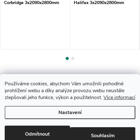
Corbridge 3x2090x2800mm
Halifax 3x2090x2800mm
Používáme cookies, abychom Vám umožnili pohodlné
prohlížení webu a díky analýze provozu webu neustále
zlepšovali jeho funkce, výkon a použitelnost.
Více informací
Z
Nastavení
Copyright 2026
Drevobis Horoměřice
. Všechna práva vyhrazena.
Upravit
á
nastavení cookies
Vytvořil Shoptet
p
Odmítnout
Souhlasím
Partner: Mega Creative