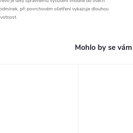
řevo je díky správnému vysušení vhodné do všech
odmínek, při povrchovém ošetření vykazuje dlouhou
ivotnost.