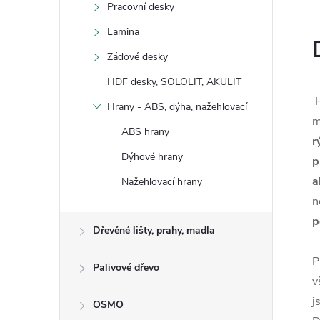
Pracovní desky
Lamina
Zádové desky
HDF desky, SOLOLIT, AKULIT
H
Hrany - ABS, dýha, nažehlovací
m
ABS hrany
r
Dýhové hrany
p
a
Nažehlovací hrany
n
p
Dřevěné lišty, prahy, madla
P
Palivové dřevo
v
j
OSMO