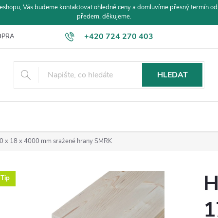
eshopu, Vás budeme kontaktovat ohledně ceny a domluvíme přesný termín od
předem, děkujeme.
+420 724 270 403
PRAVA A PLATBA
HLEDAT
0 x 18 x 4000 mm sražené hrany SMRK
H
Tip
1