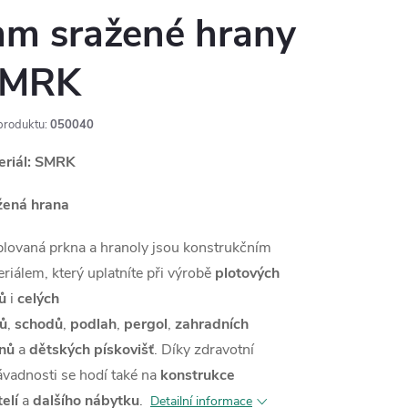
m sražené hrany
MRK
produktu:
050040
eriál: SMRK
žená hrana
lovaná prkna a hranoly jsou konstrukčním
riálem, který uplatníte při výrobě
plotových
ů
i
celých
tů
,
schodů
,
podlah
,
pergol
,
zahradních
ánů
a
dětských pískovišť
. Díky zdravotní
vadnosti se hodí také na
konstrukce
elí
a
dalšího nábytku
.
Detailní informace