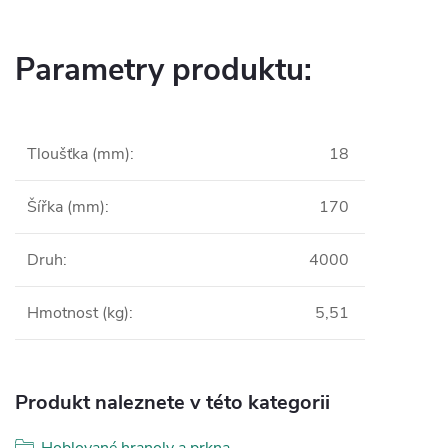
Parametry produktu:
Tloušťka (mm)
:
18
Šířka (mm)
:
170
Druh
:
4000
Hmotnost (kg)
:
5,51
Produkt naleznete v této kategorii
Hoblované hranoly a prkna