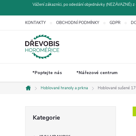
Přejít
Vážení zákazníci, po odeslání objednávky (NEZÁVAZNÉ) z 
na
obsah
KONTAKTY
OBCHODNÍ PODMÍNKY
GDPR
DO
*Poptejte nás
*Nářezové centrum
Hoblované hranoly a prkna
Hoblované sušené 17
Domů
P
Přeskočit
Kategorie
kategorie
o