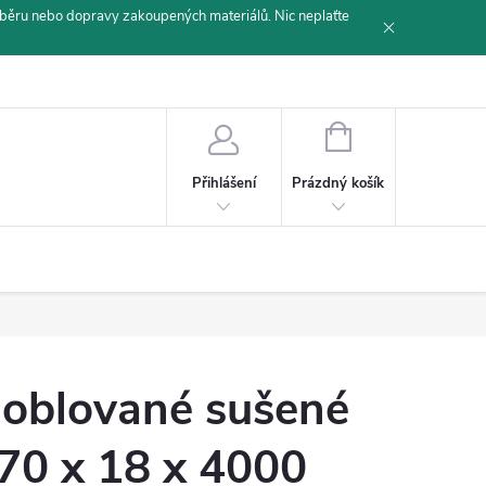
běru nebo dopravy zakoupených materiálů. Nic neplaťte
NÁKUPNÍ
KOŠÍK
Prázdný košík
Přihlášení
oblované sušené
70 x 18 x 4000