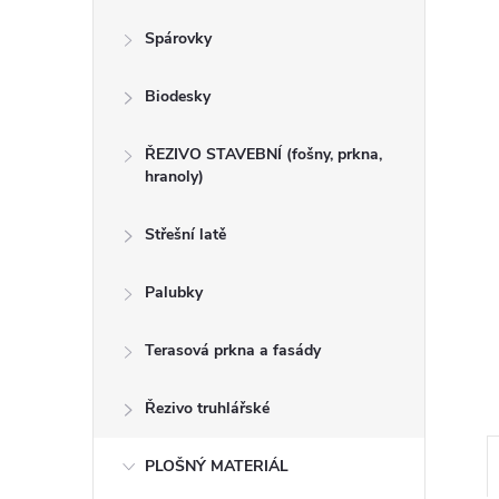
n
Spárovky
e
Biodesky
l
ŘEZIVO STAVEBNÍ (fošny, prkna,
hranoly)
Střešní latě
Palubky
Terasová prkna a fasády
Řezivo truhlářské
PLOŠNÝ MATERIÁL