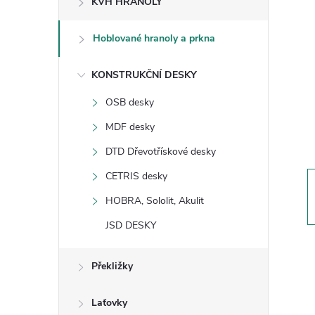
KVH HRANOLY
s
Hoblované hranoly a prkna
t
KONSTRUKČNÍ DESKY
r
OSB desky
a
MDF desky
n
DTD Dřevotřískové desky
CETRIS desky
n
HOBRA, Sololit, Akulit
í
JSD DESKY
p
Překližky
a
Laťovky