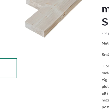
m
S
Kód 
Mat
Sra
Hob
mate
rýgl
plo
alt
nezá
post