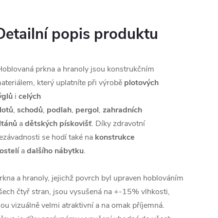
Detailní popis produktu
oblovaná prkna a hranoly jsou konstrukčním
ateriálem, který uplatníte při výrobě
plotových
ýglů
i
celých
lotů
,
schodů
,
podlah
,
pergol
,
zahradních
ltánů
a
dětských pískovišť
. Díky zdravotní
ezávadnosti se hodí také na
konstrukce
ostelí
a
dalšího nábytku
.
rkna a hranoly, jejichž povrch byl upraven hoblováním
šech čtyř stran, jsou vysušená na +-15% vlhkosti,
sou vizuálně velmi atraktivní a na omak příjemná.