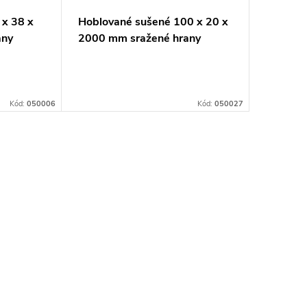
 x 38 x
Hoblované sušené 100 x 20 x
Hoblova
any
2000 mm sražené hrany
2500 mm
SMRK
SMRK
Kód:
050006
Kód:
050027