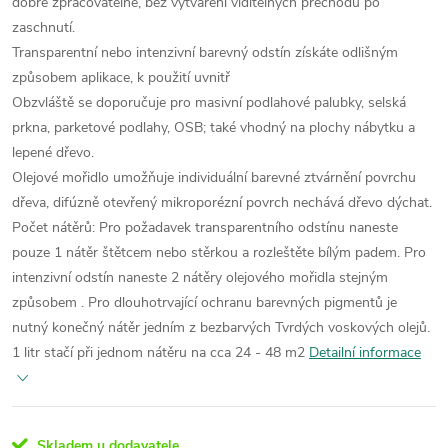
dobře zpracovatelné, bez vytváření viditelných přechodů po
zaschnutí.
Transparentní nebo intenzivní barevný odstín získáte odlišným
způsobem aplikace, k použití uvnitř
Obzvláště se doporučuje pro masivní podlahové palubky, selská
prkna, parketové podlahy, OSB; také vhodný na plochy nábytku a
lepené dřevo.
Olejové mořidlo umožňuje individuální barevné ztvárnění povrchu
dřeva, difúzně otevřený mikroporézní povrch nechává dřevo dýchat.
Počet nátěrů: Pro požadavek transparentního odstínu naneste
pouze 1 nátěr štětcem nebo stěrkou a rozleštěte bílým padem. Pro
intenzivní odstín naneste 2 nátěry olejového mořidla stejným
způsobem . Pro dlouhotrvající ochranu barevných pigmentů je
nutný konečný nátěr jedním z bezbarvých Tvrdých voskových olejů.
1 litr stačí při jednom nátěru na cca 24 - 48 m2
Detailní informace
Skladem u dodavatele