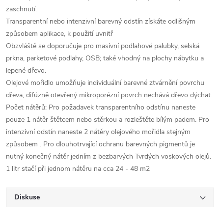
zaschnutí.
Transparentní nebo intenzivní barevný odstín získáte odlišným
způsobem aplikace, k použití uvnitř
Obzvláště se doporučuje pro masivní podlahové palubky, selská
prkna, parketové podlahy, OSB; také vhodný na plochy nábytku a
lepené dřevo.
Olejové mořidlo umožňuje individuální barevné ztvárnění povrchu
dřeva, difúzně otevřený mikroporézní povrch nechává dřevo dýchat.
Počet nátěrů: Pro požadavek transparentního odstínu naneste
pouze 1 nátěr štětcem nebo stěrkou a rozleštěte bílým padem. Pro
intenzivní odstín naneste 2 nátěry olejového mořidla stejným
způsobem . Pro dlouhotrvající ochranu barevných pigmentů je
nutný konečný nátěr jedním z bezbarvých Tvrdých voskových olejů.
1 litr stačí při jednom nátěru na cca 24 - 48 m2
Diskuse