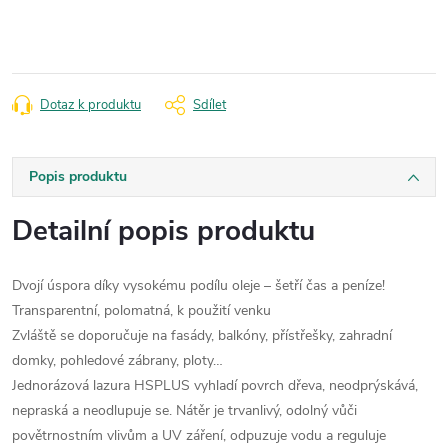
cena:
Dotaz k produktu
Sdílet
Popis produktu
Detailní popis produktu
Dvojí úspora díky vysokému podílu oleje – šetří čas a peníze!
Transparentní, polomatná, k použití venku
Zvláště se doporučuje na fasády, balkóny, přístřešky, zahradní
domky, pohledové zábrany, ploty…
Jednorázová lazura HSPLUS vyhladí povrch dřeva, neodprýskává,
nepraská a neodlupuje se. Nátěr je trvanlivý, odolný vůči
povětrnostním vlivům a UV záření, odpuzuje vodu a reguluje