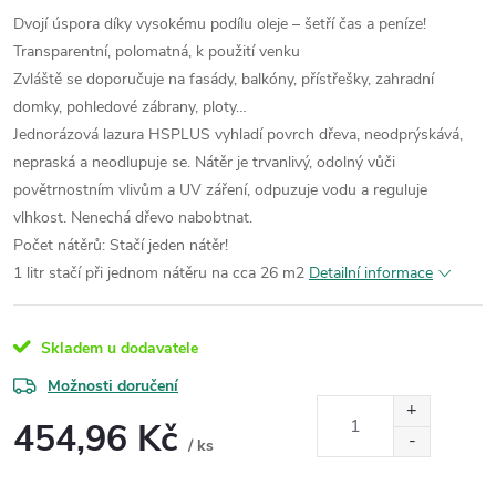
Dvojí úspora díky vysokému podílu oleje – šetří čas a peníze!
Transparentní, polomatná, k použití venku
Zvláště se doporučuje na fasády, balkóny, přístřešky, zahradní
domky, pohledové zábrany, ploty…
Jednorázová lazura HSPLUS vyhladí povrch dřeva, neodprýskává,
nepraská a neodlupuje se. Nátěr je trvanlivý, odolný vůči
povětrnostním vlivům a UV záření, odpuzuje vodu a reguluje
vlhkost. Nenechá dřevo nabobtnat.
Počet nátěrů: Stačí jeden nátěr!
1 litr stačí při jednom nátěru na cca 26 m2
Detailní informace
Skladem u dodavatele
Možnosti doručení
454,96 Kč
/ ks
Měrná