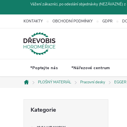
Přejít
Vážení zákazníci, po odeslání objednávky (NEZÁVAZNÉ) z 
na
obsah
KONTAKTY
OBCHODNÍ PODMÍNKY
GDPR
DO
*Poptejte nás
*Nářezové centrum
PLOŠNÝ MATERIÁL
Pracovní desky
EGGER
Domů
P
Přeskočit
Kategorie
kategorie
o