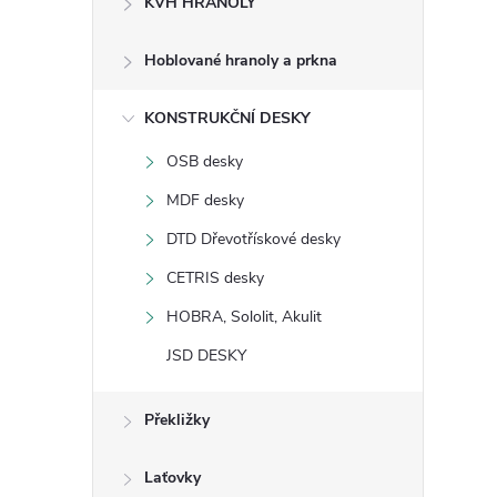
KVH HRANOLY
s
Hoblované hranoly a prkna
t
KONSTRUKČNÍ DESKY
r
OSB desky
a
MDF desky
n
DTD Dřevotřískové desky
CETRIS desky
n
HOBRA, Sololit, Akulit
í
JSD DESKY
p
Překližky
a
Laťovky