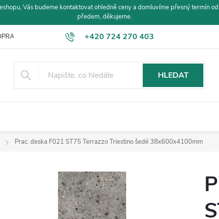
eshopu, Vás budeme kontaktovat ohledně ceny a domluvíme přesný termín od
předem, děkujeme.
+420 724 270 403
PRAVA A PLATBA
HLEDAT
Prac. deska F021 ST75 Terrazzo Triestino šedé 38x600x4100mm
P
S