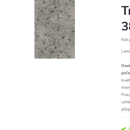
T
3
Kód 
Lami
Desk
poče
kval
inte
Prac
vzhl
přiz
S