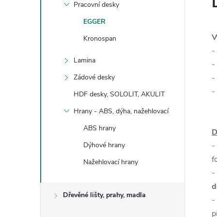
Pracovní desky
EGGER
V
Kronospan
-
Lamina
-
Zádové desky
-
-
HDF desky, SOLOLIT, AKULIT
Hrany - ABS, dýha, nažehlovací
ABS hrany
D
Dýhové hrany
-
f
Nažehlovací hrany
-
d
Dřevěné lišty, prahy, madla
-
p