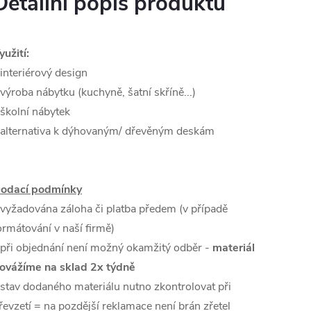
Detailní popis produktu
yužití:
 interiérový design
 výroba nábytku (kuchyně, šatní skříně...)
 školní nábytek
 alternativa k dýhovaným/ dřevěným deskám
odací podmínky
 vyžadována záloha či platba předem (v případě
ormátování v naší firmě)
 při objednání není možný okamžitý odběr -
materiál
ovážíme na sklad 2x týdně
 stav dodaného materiálu nutno zkontrolovat při
řevzetí = na pozdější reklamace není brán zřetel