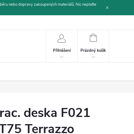
běru nebo dopravy zakoupených materiálů. Nic neplaťte
NÁKUPNÍ
KOŠÍK
Prázdný košík
Přihlášení
rac. deska F021
T75 Terrazzo