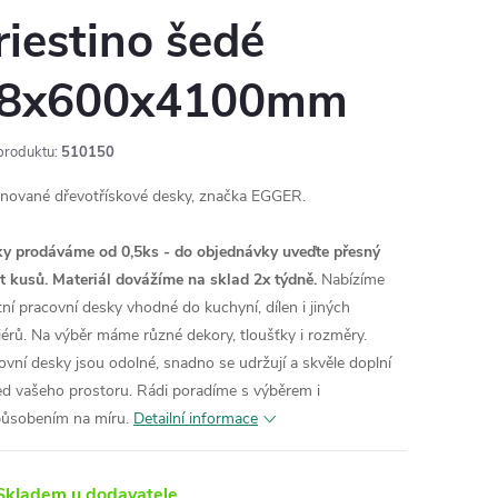
riestino šedé
8x600x4100mm
produktu:
510150
nované dřevotřískové desky, značka EGGER.
y prodáváme od 0,5ks - do objednávky uveďte přesný
t kusů. Materiál dovážíme na sklad 2x týdně.
Nabízíme
itní pracovní desky vhodné do kuchyní, dílen i jiných
riérů. Na výběr máme různé dekory, tloušťky i rozměry.
ovní desky jsou odolné, snadno se udržují a skvěle doplní
ed vašeho prostoru. Rádi poradíme s výběrem i
působením na míru.
Detailní informace
kladem u dodavatele