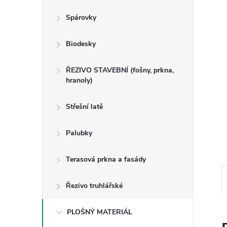
n
Spárovky
e
Biodesky
l
ŘEZIVO STAVEBNÍ (fošny, prkna,
hranoly)
Střešní latě
Palubky
Terasová prkna a fasády
Řezivo truhlářské
PLOŠNÝ MATERIÁL