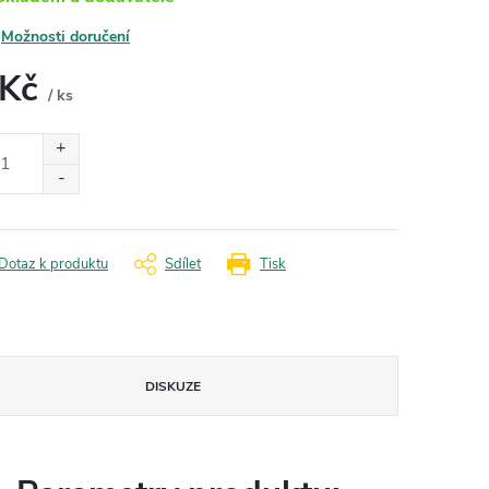
Možnosti doručení
 Kč
/ ks
ná
:
Dotaz k produktu
Sdílet
Tisk
DISKUZE