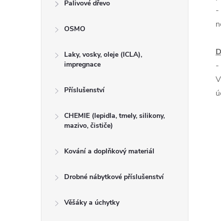
Palivové dřevo
-
n
OSMO
D
Laky, vosky, oleje (ICLA),
impregnace
-
V
Příslušenství
ú
CHEMIE (lepidla, tmely, silikony,
mazivo, čističe)
Kování a doplňkový materiál
Drobné nábytkové příslušenství
Věšáky a úchytky