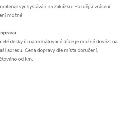
 materiál vychystáván na zakázku. Pozdější vrácení
ení možné
oprava
 celé desky či naformátované dílce je možné dovézt na
aši adresu. Cena dopravy dle místa doručení,
čtováno od km.