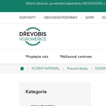
Přejít
Vážení zákazníci, po odeslání objednávky (NEZÁVAZNÉ) z 
na
obsah
KONTAKTY
OBCHODNÍ PODMÍNKY
GDPR
DO
*Poptejte nás
*Nářezové centrum
PLOŠNÝ MATERIÁL
Pracovní desky
EGGER
Domů
P
Přeskočit
Kategorie
kategorie
o