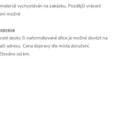
 materiál vychystáván na zakázku. Pozdější vrácení
ení možné
oprava
 celé desky či naformátované dílce je možné dovézt na
aši adresu. Cena dopravy dle místa doručení,
čtováno od km.