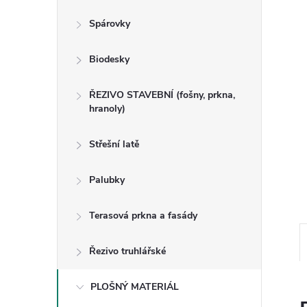
n
Spárovky
e
Biodesky
l
ŘEZIVO STAVEBNÍ (fošny, prkna,
hranoly)
Střešní latě
Palubky
Terasová prkna a fasády
Řezivo truhlářské
PLOŠNÝ MATERIÁL