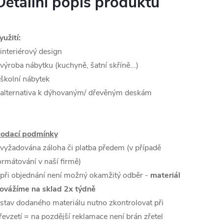
Detailní popis produktu
yužití:
 interiérový design
 výroba nábytku (kuchyně, šatní skříně...)
 školní nábytek
 alternativa k dýhovaným/ dřevěným deskám
odací podmínky
 vyžadována záloha či platba předem (v případě
ormátování v naší firmě)
 při objednání není možný okamžitý odběr -
materiál
ovážíme na sklad 2x týdně
 stav dodaného materiálu nutno zkontrolovat při
řevzetí = na pozdější reklamace není brán zřetel