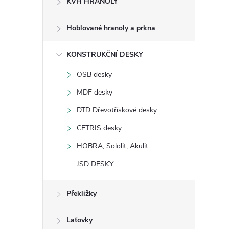
KVH HRANOLY
s
Hoblované hranoly a prkna
t
KONSTRUKČNÍ DESKY
r
OSB desky
a
MDF desky
n
DTD Dřevotřískové desky
CETRIS desky
n
HOBRA, Sololit, Akulit
í
JSD DESKY
p
Překližky
a
Laťovky