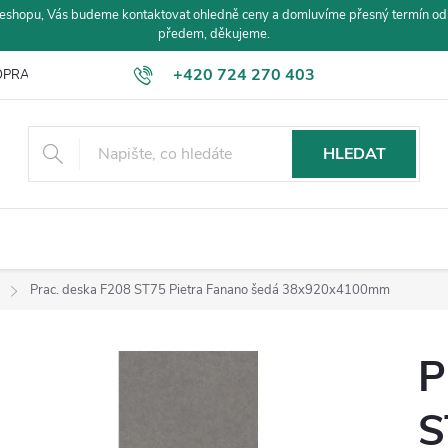
eshopu, Vás budeme kontaktovat ohledně ceny a domluvíme přesný termín od
předem, děkujeme.
+420 724 270 403
PRAVA A PLATBA
HLEDAT
Prac. deska F208 ST75 Pietra Fanano šedá 38x920x4100mm
P
S