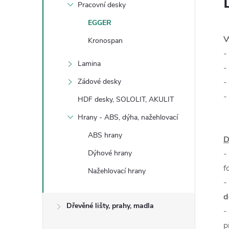
Pracovní desky
EGGER
V
Kronospan
-
Lamina
-
Zádové desky
-
-
HDF desky, SOLOLIT, AKULIT
Hrany - ABS, dýha, nažehlovací
ABS hrany
D
Dýhové hrany
-
f
Nažehlovací hrany
-
d
Dřevěné lišty, prahy, madla
-
p