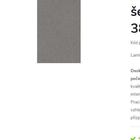
š
3
Kód 
Lami
Desk
poče
kval
inte
Prac
vzhl
přiz
S