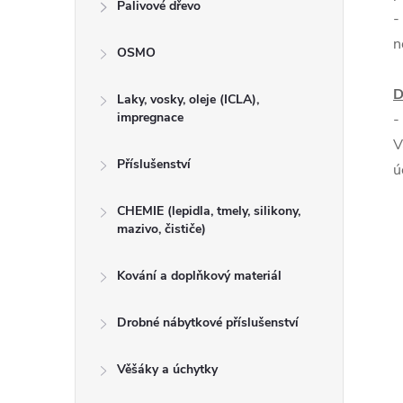
Palivové dřevo
-
n
OSMO
D
Laky, vosky, oleje (ICLA),
impregnace
-
V
Příslušenství
ú
CHEMIE (lepidla, tmely, silikony,
mazivo, čističe)
Kování a doplňkový materiál
Drobné nábytkové příslušenství
Věšáky a úchytky