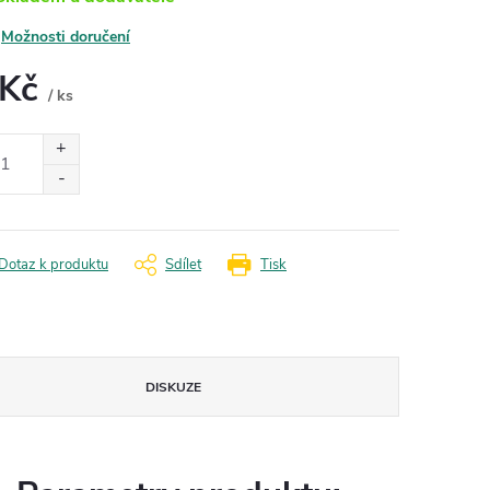
Možnosti doručení
 Kč
/ ks
ná
:
Dotaz k produktu
Sdílet
Tisk
DISKUZE