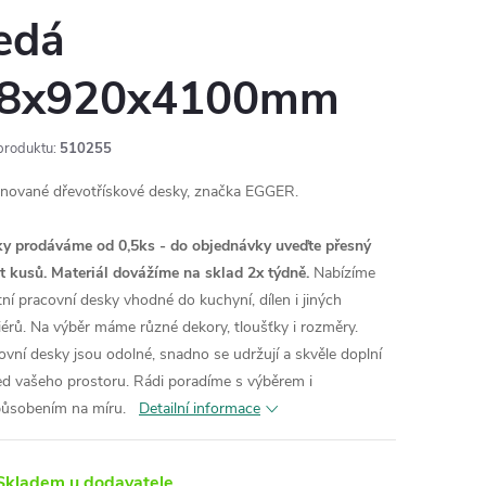
edá
8x920x4100mm
produktu:
510255
nované dřevotřískové desky, značka EGGER.
y prodáváme od 0,5ks - do objednávky uveďte přesný
t kusů. Materiál dovážíme na sklad 2x týdně.
Nabízíme
itní pracovní desky vhodné do kuchyní, dílen i jiných
riérů. Na výběr máme různé dekory, tloušťky i rozměry.
ovní desky jsou odolné, snadno se udržují a skvěle doplní
ed vašeho prostoru. Rádi poradíme s výběrem i
působením na míru.
Detailní informace
kladem u dodavatele