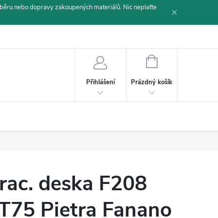
běru nebo dopravy zakoupených materiálů. Nic neplaťte
NÁKUPNÍ
KOŠÍK
Prázdný košík
Přihlášení
rac. deska F208
T75 Pietra Fanano