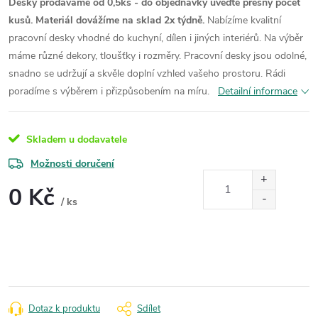
Desky prodáváme od 0,5ks - do objednávky uveďte přesný počet
kusů. Materiál dovážíme na sklad 2x týdně.
Nabízíme kvalitní
pracovní desky vhodné do kuchyní, dílen i jiných interiérů. Na výběr
máme různé dekory, tloušťky i rozměry. Pracovní desky jsou odolné,
snadno se udržují a skvěle doplní vzhled vašeho prostoru. Rádi
poradíme s výběrem i přizpůsobením na míru.
Detailní informace
Skladem u dodavatele
Možnosti doručení
0 Kč
/ ks
Měrná
cena:
Dotaz k produktu
Sdílet