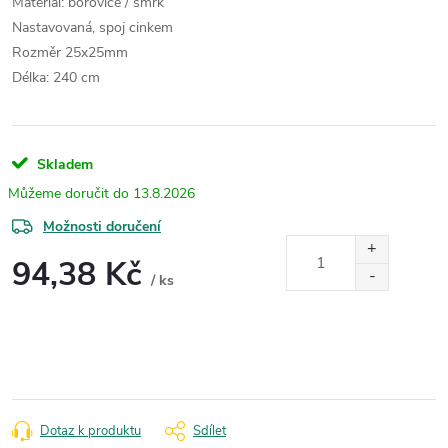
Materiál: borovice / smrk
Nastavovaná, spoj cinkem
Rozměr 25x25mm
Délka: 240 cm
Skladem
13.8.2026
Možnosti doručení
94,38 Kč
/ ks
Měrná
cena:
Dotaz k produktu
Sdílet