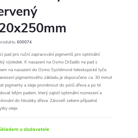
ervený
20x250mm
produktu:
600074
ící pad pro ruční zapracování pigmentů pro optimální
cký výsledek. K nasazení na Osmo Držadlo na pad s
bem na nasazení do Osmo Systémové teleskopické tyče.
anesení pigmentového základu je doporučeno ca. 30 minut
at pigmenty a oleje proniknout do pórů dřeva a po té
dovat bílým padem, který zajistí optimální roznesení a
írování do hloubky dřeva. Zároveň sebere případné
tky oleje.
kladem u dodavatele