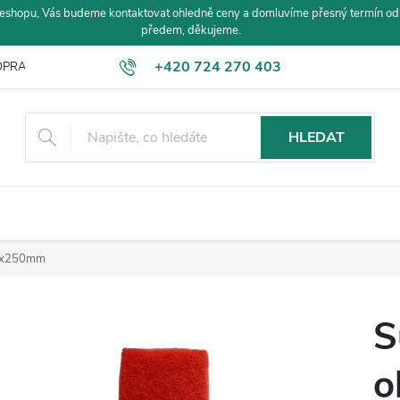
eshopu, Vás budeme kontaktovat ohledně ceny a domluvíme přesný termín od
předem, děkujeme.
+420 724 270 403
PRAVA A PLATBA
HLEDAT
20x250mm
S
o