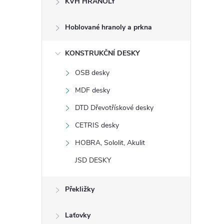
KVH HRANOLY
s
Hoblované hranoly a prkna
t
KONSTRUKČNÍ DESKY
r
OSB desky
a
MDF desky
n
DTD Dřevotřískové desky
CETRIS desky
n
HOBRA, Sololit, Akulit
í
JSD DESKY
p
Překližky
a
Laťovky