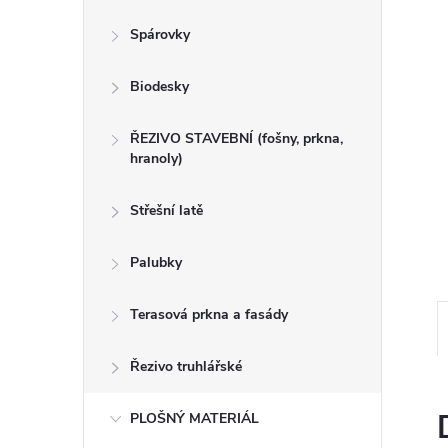
n
Spárovky
e
Biodesky
l
ŘEZIVO STAVEBNÍ (fošny, prkna,
hranoly)
Střešní latě
Palubky
Terasová prkna a fasády
Řezivo truhlářské
PLOŠNÝ MATERIÁL