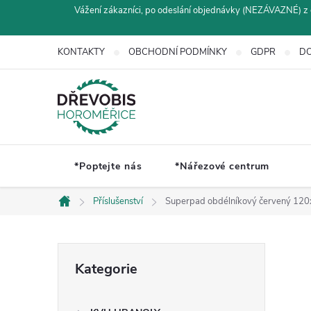
Přejít
Vážení zákazníci, po odeslání objednávky (NEZÁVAZNÉ) z 
na
obsah
KONTAKTY
OBCHODNÍ PODMÍNKY
GDPR
DO
*Poptejte nás
*Nářezové centrum
Příslušenství
Superpad obdélníkový červený 1
Domů
P
Přeskočit
Kategorie
kategorie
o