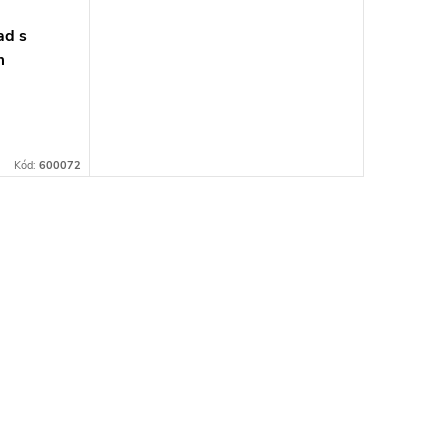
ad s
m
Kód:
600072