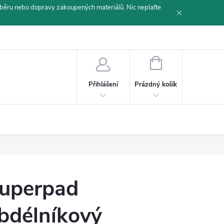
běru nebo dopravy zakoupených materiálů. Nic neplaťte
NÁKUPNÍ
KOŠÍK
Prázdný košík
Přihlášení
uperpad
bdélníkový