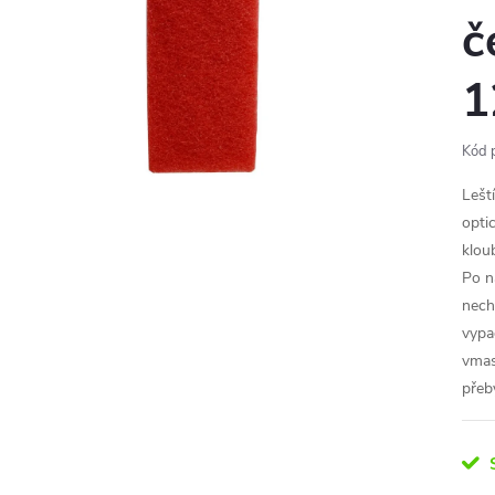
č
1
Kód 
Lešt
opti
klou
Po n
nech
vypa
vmas
přeby
S