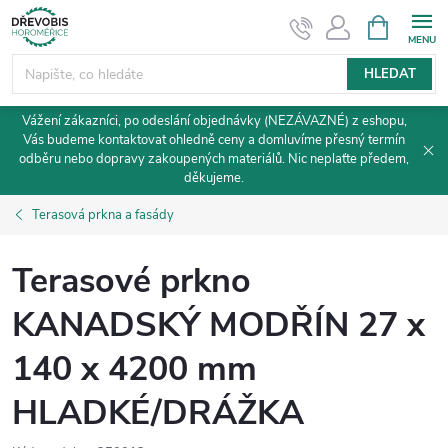
Přejít
NÁKUPNÍ
KOŠÍK
na
obsah
HLEDAT
Vážení zákazníci, po odeslání objednávky (NEZÁVAZNÉ) z eshopu,
Vás budeme kontaktovat ohledně ceny a domluvíme přesný termín
odběru nebo dopravy zakoupených materiálů. Nic neplaťte předem,
děkujeme.
Terasová prkna a fasády
Terasové prkno
KANADSKÝ MODŘÍN 27 x
140 x 4200 mm
HLADKÉ/DRÁŽKA