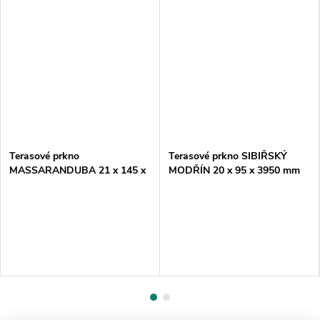
Terasové prkno
Terasové prkno SIBIŘSKÝ
MASSARANDUBA 21 x 145 x
MODŘÍN 20 x 95 x 3950 mm
3060 mm JEMNÉ/HLADKÉ
hoblované