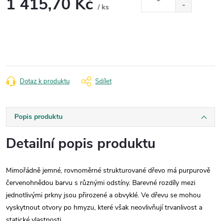
1 415,70 Kč
/ ks
Měrná
cena:
Dotaz k produktu
Sdílet
Popis produktu
Detailní popis produktu
Mimořádně jemné, rovnoměrné strukturované dřevo má purpurově
červenohnědou barvu s různými odstíny. Barevné rozdíly mezi
jednotlivými prkny jsou přirozené a obvyklé. Ve dřevu se mohou
vyskytnout otvory po hmyzu, které však neovlivňují trvanlivost a
statické vlastnosti.