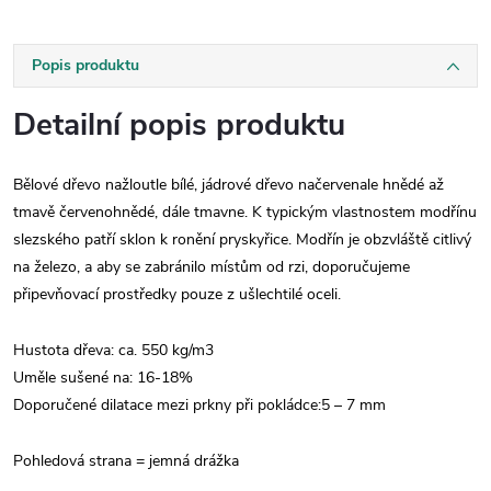
Popis produktu
Detailní popis produktu
Bělové dřevo nažloutle bílé, jádrové dřevo načervenale hnědé až
tmavě červenohnědé, dále tmavne. K typickým vlastnostem modřínu
slezského patří sklon k ronění pryskyřice. Modřín je obzvláště citlivý
na železo, a aby se zabránilo místům od rzi, doporučujeme
připevňovací prostředky pouze z ušlechtilé oceli.
Hustota dřeva: ca. 550 kg/m3
Uměle sušené na: 16-18%
Doporučené dilatace mezi prkny při pokládce:5 – 7 mm
Pohledová strana = jemná drážka