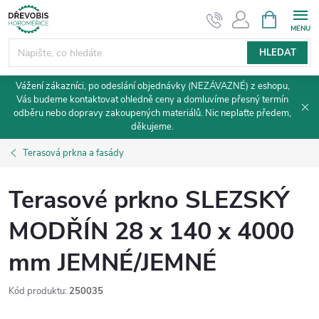
Přejít
NÁKUPNÍ
KOŠÍK
na
obsah
HLEDAT
Vážení zákazníci, po odeslání objednávky (NEZÁVAZNÉ) z eshopu,
Vás budeme kontaktovat ohledně ceny a domluvíme přesný termín
odběru nebo dopravy zakoupených materiálů. Nic neplaťte předem,
děkujeme.
Terasová prkna a fasády
Terasové prkno SLEZSKÝ
MODŘÍN 28 x 140 x 4000
mm JEMNÉ/JEMNÉ
Kód produktu:
250035