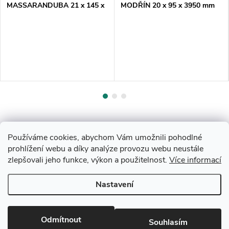
MASSARANDUBA 21 x 145 x
MODŘÍN 20 x 95 x 3950 mm
3060 mm JEMNÉ/HLADKÉ
hoblované
Používáme cookies, abychom Vám umožnili pohodlné
prohlížení webu a díky analýze provozu webu neustále
zlepšovali jeho funkce, výkon a použitelnost.
Více informací
Z
Nastavení
Copyright 2026
Drevobis Horoměřice
. Všechna práva vyhrazena.
Upravit
á
nastavení cookies
Vytvořil Shoptet
p
Odmítnout
Souhlasím