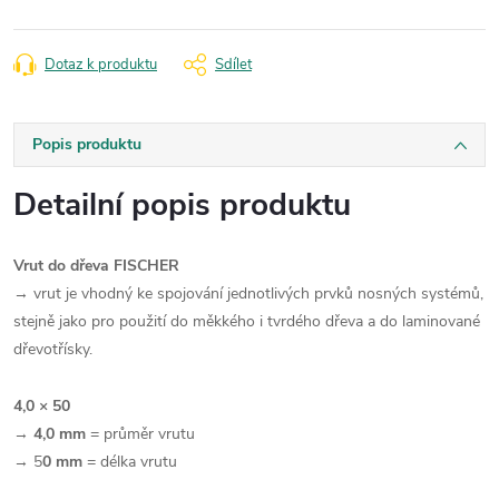
Dotaz k produktu
Sdílet
Popis produktu
Detailní popis produktu
Vrut do dřeva FISCHER
→ vrut
je vhodný ke spojování jednotlivých prvků nosných systémů,
stejně jako pro použití do měkkého i tvrdého dřeva a do laminované
dřevotřísky.
4,0 × 50
→
4,0 mm
= průměr vrutu
→
5
0 mm
= délka vrutu