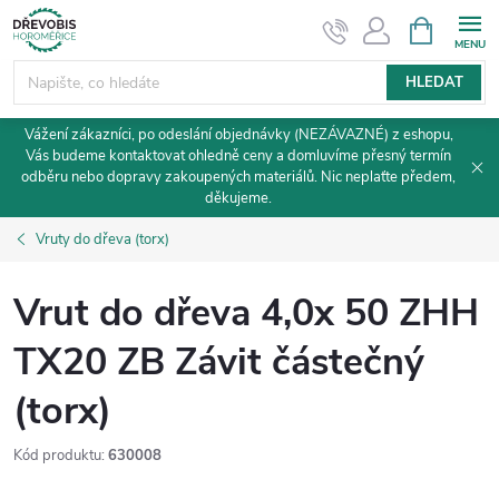
Přejít
NÁKUPNÍ
KOŠÍK
na
obsah
HLEDAT
Vážení zákazníci, po odeslání objednávky (NEZÁVAZNÉ) z eshopu,
Vás budeme kontaktovat ohledně ceny a domluvíme přesný termín
odběru nebo dopravy zakoupených materiálů. Nic neplaťte předem,
děkujeme.
Vruty do dřeva (torx)
Vrut do dřeva 4,0x 50 ZHH
TX20 ZB Závit částečný
(torx)
Kód produktu:
630008