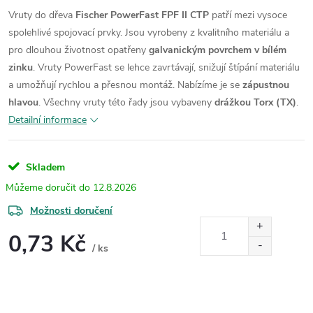
Vruty do dřeva
Fischer PowerFast FPF II CTP
patří mezi vysoce
spolehlivé spojovací prvky. Jsou vyrobeny z kvalitního materiálu a
pro dlouhou životnost opatřeny
galvanickým povrchem v bílém
zinku
. Vruty PowerFast se lehce zavrtávají, snižují štípání materiálu
a umožňují rychlou a přesnou montáž.
Nabízíme je se
zápustnou
hlavou
. Všechny vruty této řady jsou vybaveny
drážkou Torx (TX)
.
Detailní informace
Skladem
12.8.2026
Možnosti doručení
0,73 Kč
/ ks
Měrná
cena: