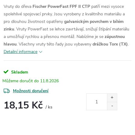
Vruty do dřeva
Fischer PowerFast FPF II CTP
patří mezi vysoce
spolehlivé spojovací prvky. Jsou vyrobeny z kvalitního materiálu a
pro dlouhou životnost opatřeny
galvanickým povrchem v bílém
zinku
. Vruty PowerFast se lehce zavrtávají, snižují štípání materiálu
a umožňují rychlou a přesnou montáž.
Nabízíme je se
zápustnou
hlavou
. Všechny vruty této řady jsou vybaveny
drážkou Torx (TX)
.
Detailní informace
Skladem
11.8.2026
Možnosti doručení
18,15 Kč
/ ks
Měrná
cena: