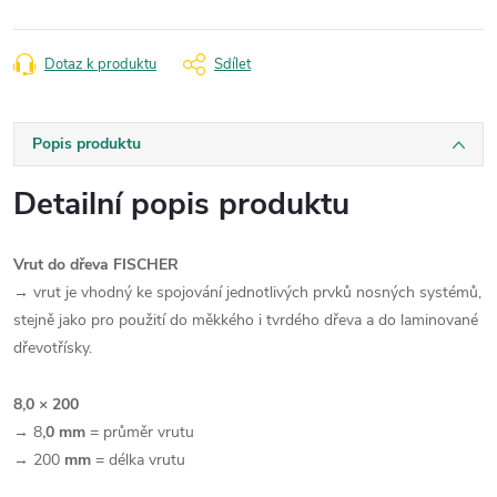
Dotaz k produktu
Sdílet
Popis produktu
Detailní popis produktu
Vrut do dřeva FISCHER
→ vrut
je vhodný ke spojování jednotlivých prvků nosných systémů,
stejně jako pro použití do měkkého i tvrdého dřeva a do laminované
dřevotřísky.
8,0 × 200
→
8
,0 mm
= průměr vrutu
→
200
mm
= délka vrutu