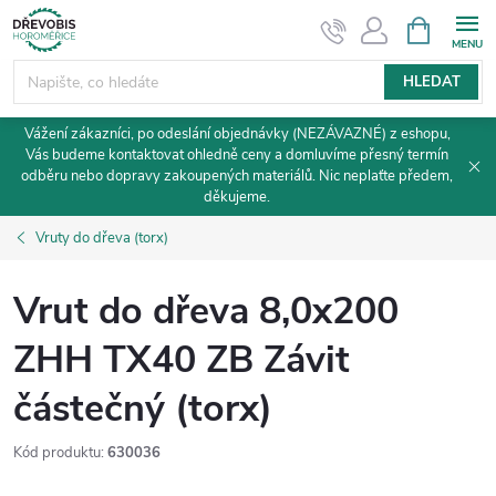
Přejít
NÁKUPNÍ
KOŠÍK
na
obsah
HLEDAT
Vážení zákazníci, po odeslání objednávky (NEZÁVAZNÉ) z eshopu,
Vás budeme kontaktovat ohledně ceny a domluvíme přesný termín
odběru nebo dopravy zakoupených materiálů. Nic neplaťte předem,
děkujeme.
Vruty do dřeva (torx)
Vrut do dřeva 8,0x200
ZHH TX40 ZB Závit
částečný (torx)
Kód produktu:
630036