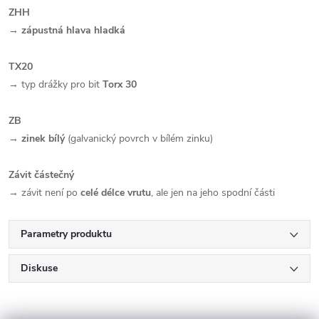
ZHH
→
zápustná hlava hladká
TX20
→ typ drážky pro bit
Torx 30
ZB
→
zinek bílý
(galvanický povrch v bílém zinku)
Závit částečný
→ závit není po
celé délce vrutu
, ale jen na jeho spodní části
Parametry produktu
Diskuse