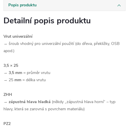
Popis produktu
Detailní popis produktu
Vrut univerzální
→ šroub vhodný pro univerzální použití (do dřeva, překližky, OSB
apod.)
3,5 × 25
→
3,5 mm
= průměr vrutu
→ 25
mm
= délka vrutu
ZHH
→
zápustná hlava hladká
(někdy „zápustná hlava horní“ – typ
hlavy, která se zarovná s povrchem materiálu)
PZ2