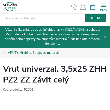
Přejít
NÁKUPNÍ
KOŠÍK
na
obsah
HLEDAT
Vážení zákazníci, po odeslání objednávky (NEZÁVAZNÉ) z eshopu,
Vás budeme kontaktovat ohledně ceny a domluvíme přesný termín
odběru nebo dopravy zakoupených materiálů. Nic neplaťte předem,
děkujeme.
VRUTY, Hřebíky, Spojovací materiál
Vrut univerzal. 3,5x25 ZHH
PZ2 ZZ Závit celý
Kód produktu:
620014