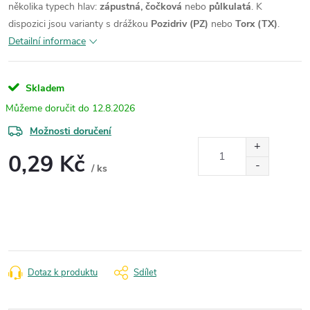
několika typech hlav:
zápustná, čočková
nebo
půlkulatá
.
K
dispozici jsou varianty s drážkou
Pozidriv (PZ)
nebo
Torx (TX)
.
Detailní informace
Skladem
12.8.2026
Možnosti doručení
0,29 Kč
/ ks
Měrná
cena:
Dotaz k produktu
Sdílet