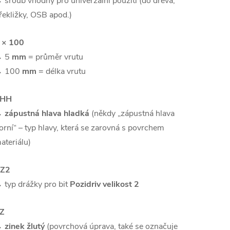
 šroub vhodný pro univerzální použití (do dřeva,
řekližky, OSB apod.)
 × 100
 5
mm
= průměr vrutu
 100
mm
= délka vrutu
ZHH
→
zápustná hlava hladká
(někdy „zápustná hlava
orní“ – typ hlavy, která se zarovná s povrchem
ateriálu)
Z2
 typ drážky pro bit
Pozidriv velikost 2
Z
→
zinek žlutý
(povrchová úprava, také se označuje