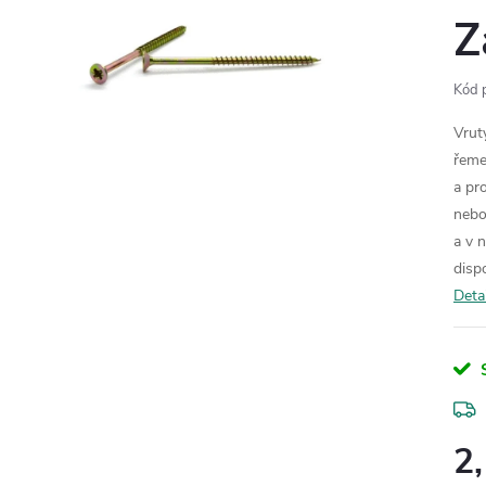
Z
Kód 
Vrut
řeme
a pr
nebo
a v 
disp
Deta
2