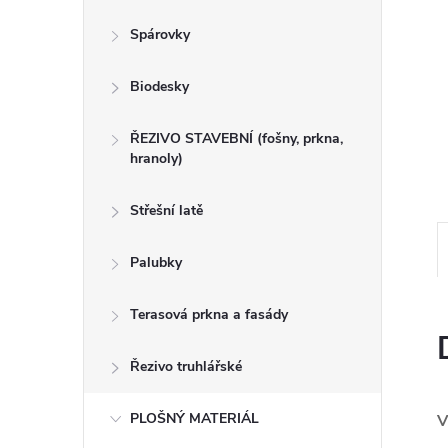
n
Spárovky
e
Biodesky
l
ŘEZIVO STAVEBNÍ (fošny, prkna,
hranoly)
Střešní latě
Palubky
Terasová prkna a fasády
Řezivo truhlářské
PLOŠNÝ MATERIÁL
V