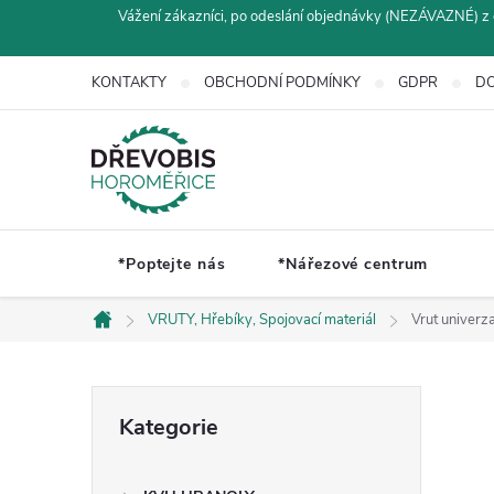
Přejít
Vážení zákazníci, po odeslání objednávky (NEZÁVAZNÉ) z 
na
obsah
KONTAKTY
OBCHODNÍ PODMÍNKY
GDPR
DO
*Poptejte nás
*Nářezové centrum
VRUTY, Hřebíky, Spojovací materiál
Vrut univerz
Domů
P
Přeskočit
Kategorie
kategorie
o