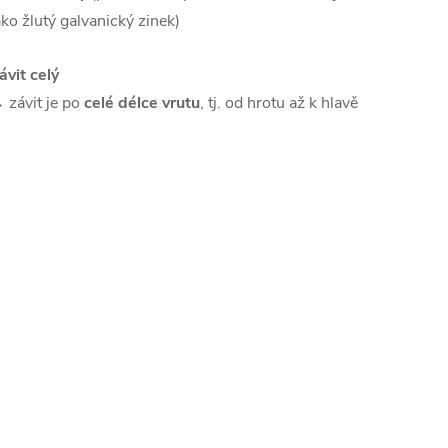
ako žlutý galvanický zinek)
ávit celý
 závit je po
celé délce vrutu
, tj. od hrotu až k hlavě