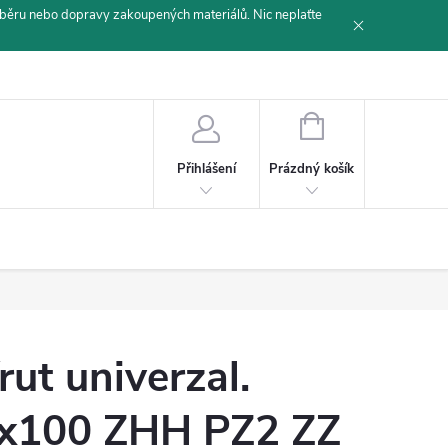
běru nebo dopravy zakoupených materiálů. Nic neplaťte
NÁKUPNÍ
KOŠÍK
Prázdný košík
Přihlášení
rut univerzal.
x100 ZHH PZ2 ZZ