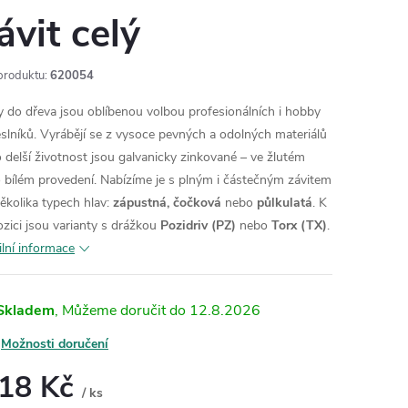
ávit celý
produktu:
620054
y do dřeva jsou oblíbenou volbou profesionálních i hobby
slníků. Vyrábějí se z vysoce pevných a odolných materiálů
o delší životnost jsou galvanicky zinkované – ve žlutém
 bílém provedení.
Nabízíme je s plným i částečným závitem
několika typech hlav:
zápustná, čočková
nebo
půlkulatá
.
K
ozici jsou varianty s drážkou
Pozidriv (PZ)
nebo
Torx (TX)
.
ilní informace
Skladem
12.8.2026
Možnosti doručení
,18 Kč
/ ks