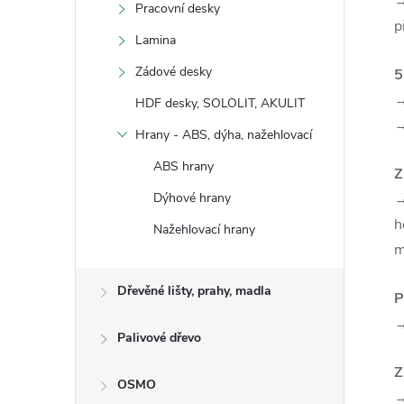
→
Pracovní desky
p
Lamina
Zádové desky
5
→
HDF desky, SOLOLIT, AKULIT
→
Hrany - ABS, dýha, nažehlovací
ABS hrany
Dýhové hrany
h
Nažehlovací hrany
m
Dřevěné lišty, prahy, madla
P
→
Palivové dřevo
Z
OSMO