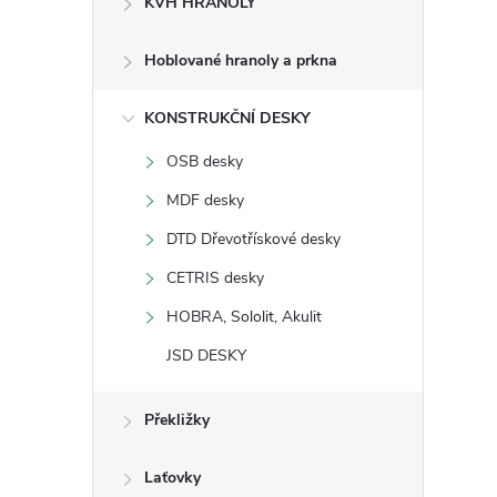
KVH HRANOLY
s
Hoblované hranoly a prkna
t
KONSTRUKČNÍ DESKY
r
OSB desky
a
MDF desky
n
DTD Dřevotřískové desky
CETRIS desky
n
HOBRA, Sololit, Akulit
í
JSD DESKY
p
Překližky
a
Laťovky