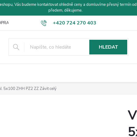
eshopu, Vás budeme kontaktovat ohledně ceny a domluvíme přesný termín od
předem, děkujeme.
+420 724 270 403
PRAVA A PLATBA
HLEDAT
al. 5x100 ZHH PZ2 ZZ Závit celý
V
5