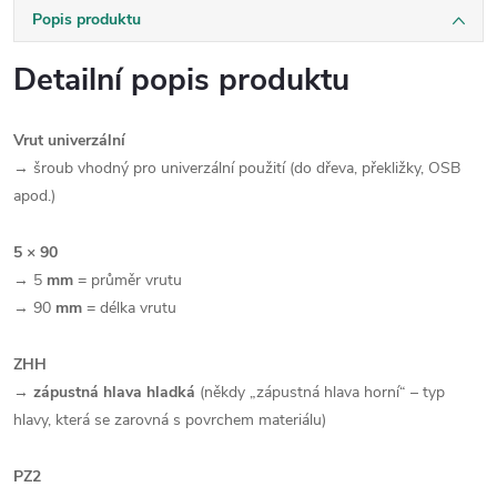
Popis produktu
Detailní popis produktu
Vrut univerzální
→ šroub vhodný pro univerzální použití (do dřeva, překližky, OSB
apod.)
5 × 90
→ 5
mm
= průměr vrutu
→ 90
mm
= délka vrutu
ZHH
→
zápustná hlava hladká
(někdy „zápustná hlava horní“ – typ
hlavy, která se zarovná s povrchem materiálu)
PZ2