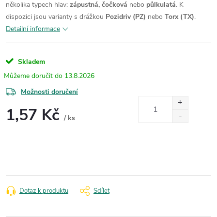
několika typech hlav:
zápustná, čočková
nebo
půlkulatá
.
K
dispozici jsou varianty s drážkou
Pozidriv (PZ)
nebo
Torx (TX)
.
Detailní informace
Skladem
13.8.2026
Možnosti doručení
1,57 Kč
/ ks
Měrná
cena:
Dotaz k produktu
Sdílet