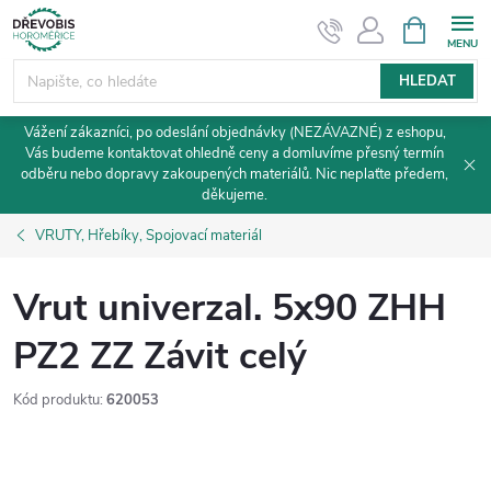
Přejít
NÁKUPNÍ
KOŠÍK
na
obsah
HLEDAT
Vážení zákazníci, po odeslání objednávky (NEZÁVAZNÉ) z eshopu,
Vás budeme kontaktovat ohledně ceny a domluvíme přesný termín
odběru nebo dopravy zakoupených materiálů. Nic neplaťte předem,
děkujeme.
VRUTY, Hřebíky, Spojovací materiál
Vrut univerzal. 5x90 ZHH
PZ2 ZZ Závit celý
Kód produktu:
620053