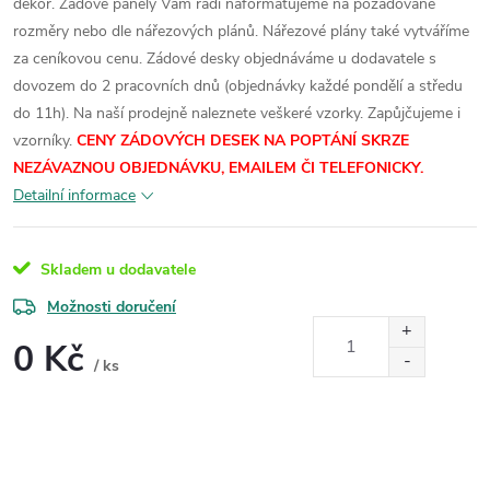
dekor.
Zádové panely Vám rádi naformátujeme na požadované
rozměry nebo dle nářezových plánů. Nářezové plány také vytváříme
za ceníkovou cenu.
Zádové desky objednáváme u dodavatele s
dovozem do 2 pracovních dnů (objednávky každé pondělí a středu
do 11h). Na naší prodejně naleznete veškeré vzorky.
Zapůjčujeme i
vzorníky.
CENY ZÁDOVÝCH DESEK NA POPTÁNÍ SKRZE
NEZÁVAZNOU OBJEDNÁVKU, EMAILEM ČI TELEFONICKY.
Detailní informace
Skladem u dodavatele
Možnosti doručení
0 Kč
/ ks
Měrná
cena: