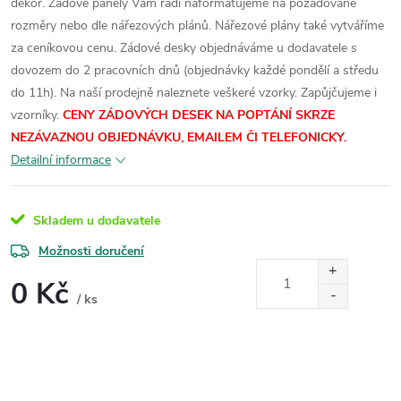
dekor.
Zádové panely Vám rádi naformátujeme na požadované
rozměry nebo dle nářezových plánů. Nářezové plány také vytváříme
za ceníkovou cenu.
Zádové desky objednáváme u dodavatele s
dovozem do 2 pracovních dnů (objednávky každé pondělí a středu
do 11h). Na naší prodejně naleznete veškeré vzorky.
Zapůjčujeme i
vzorníky.
CENY ZÁDOVÝCH DESEK NA POPTÁNÍ SKRZE
NEZÁVAZNOU OBJEDNÁVKU, EMAILEM ČI TELEFONICKY.
Detailní informace
Skladem u dodavatele
Možnosti doručení
0 Kč
/ ks
Měrná
cena: