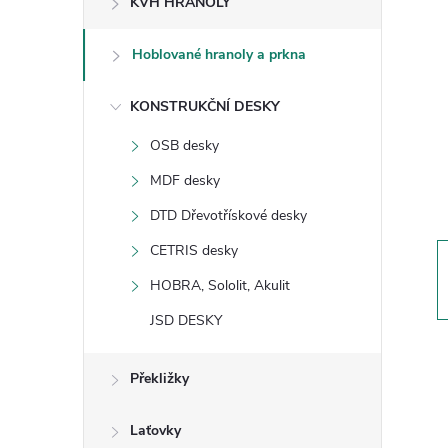
KVH HRANOLY
s
Hoblované hranoly a prkna
t
KONSTRUKČNÍ DESKY
r
OSB desky
a
MDF desky
n
DTD Dřevotřískové desky
CETRIS desky
n
HOBRA, Sololit, Akulit
í
JSD DESKY
p
Překližky
a
Laťovky