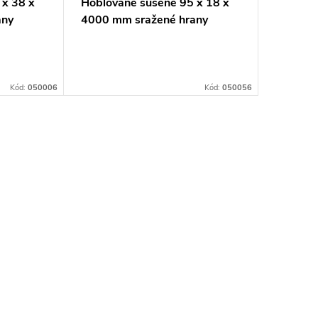
 x 38 x
Hoblované sušené 95 x 18 x
Hoblova
any
4000 mm sražené hrany
2000 mm
SMRK
SMRK
Kód:
050006
Kód:
050056