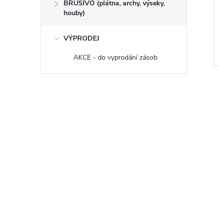
sušené 100 x 20 x
Hoblované sušené 100 x 20 x
BRUSIVO (plátna, archy, výseky,
houby)
ažené hrany
2500 mm sražené hrany
SMRK
VÝPRODEJ
AKCE - do vyprodání zásob
Kód:
050027
Kód:
050033