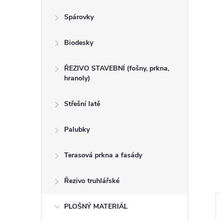
n
Spárovky
e
Biodesky
l
ŘEZIVO STAVEBNÍ (fošny, prkna,
hranoly)
Střešní latě
Palubky
Terasová prkna a fasády
Řezivo truhlářské
PLOŠNÝ MATERIÁL