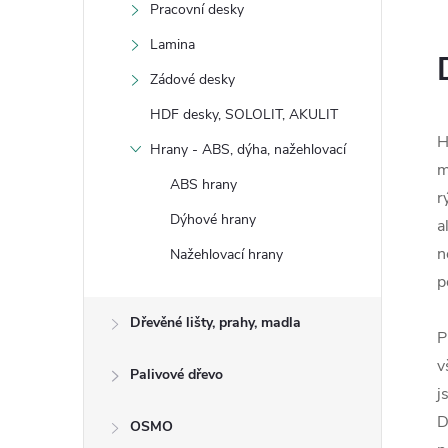
Pracovní desky
Lamina
Zádové desky
HDF desky, SOLOLIT, AKULIT
H
Hrany - ABS, dýha, nažehlovací
m
ABS hrany
r
Dýhové hrany
a
n
Nažehlovací hrany
p
Dřevěné lišty, prahy, madla
P
v
Palivové dřevo
j
D
OSMO