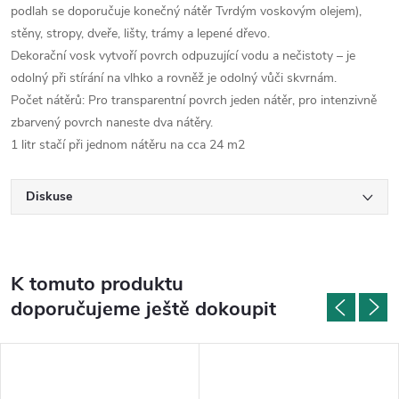
podlah se doporučuje konečný nátěr Tvrdým voskovým olejem),
stěny, stropy, dveře, lišty, trámy a lepené dřevo.
Dekorační vosk vytvoří povrch odpuzující vodu a nečistoty – je
odolný při stírání na vlhko a rovněž je odolný vůči skvrnám.
Počet nátěrů: Pro transparentní povrch jeden nátěr, pro intenzivně
zbarvený povrch naneste dva nátěry.
1 litr stačí při jednom nátěru na cca 24 m2
Diskuse
K tomuto produktu
doporučujeme ještě dokoupit