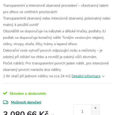
Transparentní a intenzivně zbarvené provedení – všestranný talent
pro dřevo ve vnitřních prostorách!
Transparentně zbarvený nebo intenzivně zbarvený, polomatný nebo
matný, k použití uvnitř
Obzvláště se doporučuje na nábytek a dětské hračky, podlahy (U
podlah se doporučuje konečný nátěr Tvrdým voskovým olejem),
stěny, stropy, dveře, lišty, trámy a lepené dřevo.
Dekorační vosk vytvoří povrch odpuzující vodu a nečistoty – je
odolný při stírání na vlhko a rovněž je odolný vůči skvrnám.
Počet nátěrů: Pro transparentní povrch jeden nátěr, pro intenzivně
zbarvený povrch naneste dva nátěry.
1 litr stačí při jednom nátěru na cca 24 m2
Detailní informace
Skladem u dodavatele
Možnosti doručení
3 080,66 Kč