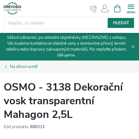
Přejít
NÁKUPNÍ
KOŠÍK
na
obsah
HLEDAT
Vážení zákazníci, po odeslání objednávky (NEZÁVAZNÉ) z eshopu,
Vás budeme kontaktovat ohledně ceny a domluvíme přesný termín
odběru nebo dopravy zakoupených materiálů. Nic neplaťte předem,
děkujeme.
Na dřevo uvnitř
OSMO - 3138 Dekorační
vosk transparentní
Mahagon 2,5L
Kód produktu:
680211