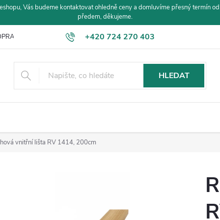
eshopu, Vás budeme kontaktovat ohledně ceny a domluvíme přesný termín od
předem, děkujeme.
+420 724 270 403
PRAVA A PLATBA
HLEDAT
hová vnitřní lišta RV 1414, 200cm
R
R