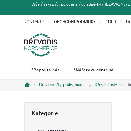
Přejít
Vážení zákazníci, po odeslání objednávky (NEZÁVAZNÉ) z 
na
obsah
KONTAKTY
OBCHODNÍ PODMÍNKY
GDPR
DO
*Poptejte nás
*Nářezové centrum
Dřevěné lišty, prahy, madla
Dřevěné lišty
Ro
Domů
P
Přeskočit
Kategorie
kategorie
o