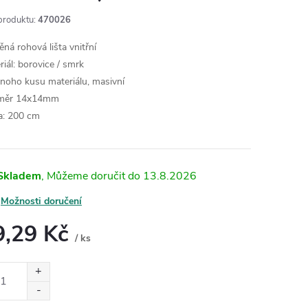
produktu:
470026
ěná rohová lišta vnitřní
riál: borovice / smrk
dnoho kusu materiálu, masivní
měr 14x14mm
a: 200 cm
Skladem
13.8.2026
Možnosti doručení
9,29 Kč
/ ks
ná
: