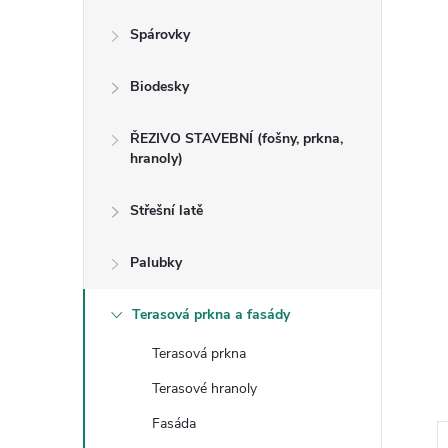
n
Spárovky
e
Biodesky
l
ŘEZIVO STAVEBNÍ (fošny, prkna,
hranoly)
Střešní latě
Palubky
Terasová prkna a fasády
Terasová prkna
Terasové hranoly
Fasáda