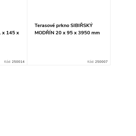
Terasové prkno SIBIŘSKÝ
Terasov
x 145 x
MODŘÍN 20 x 95 x 3950 mm
MODŘÍN
ADKÉ
hoblované
HLADK
Kód:
250014
Kód:
250007