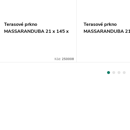
Terasové prkno
Terasové prkno
MASSARANDUBA 21 x 145 x
MASSARANDUBA 21 
3060 mm JEMNÉ/HLADKÉ
5180 mm JEMNÉ/HL
Kód:
250008