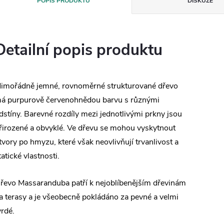
POPIS PRODUKTU
DISKUZE
Detailní popis produktu
imořádně jemné, rovnoměrné strukturované dřevo
á purpurově červenohnědou barvu s různými
dstíny. Barevné rozdíly mezi jednotlivými prkny jsou
řirozené a obvyklé. Ve dřevu se mohou vyskytnout
tvory po hmyzu, které však neovlivňují trvanlivost a
tatické vlastnosti.
řevo Massaranduba patří k nejoblíbenějším dřevinám
a terasy a je všeobecně pokládáno za pevné a velmi
vrdé.