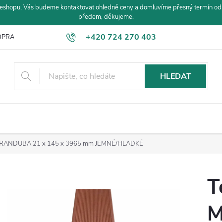
eshopu, Vás budeme kontaktovat ohledně ceny a domluvíme přesný termín od
předem, děkujeme.
+420 724 270 403
PRAVA A PLATBA
HLEDAT
ARANDUBA 21 x 145 x 3965 mm JEMNÉ/HLADKÉ
T