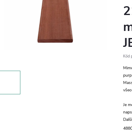
2
J
Kód 
Mimo
purp
Mass
všeo
Je m
naps
Dalš
488