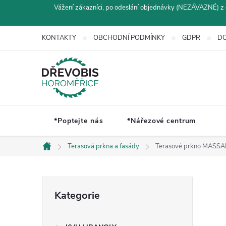
Přejít
Vážení zákazníci, po odeslání objednávky (NEZÁVAZNÉ) z 
na
obsah
KONTAKTY
OBCHODNÍ PODMÍNKY
GDPR
DO
*Poptejte nás
*Nářezové centrum
Terasová prkna a fasády
Terasové prkno MASS
Domů
P
Přeskočit
Kategorie
kategorie
o