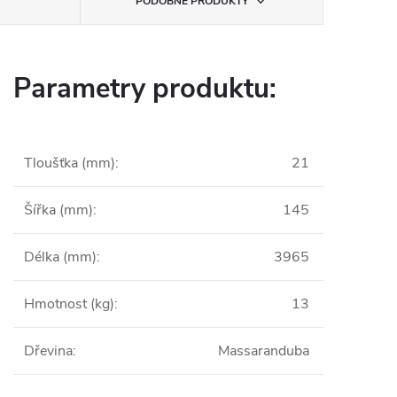
PODOBNÉ PRODUKTY
Parametry produktu:
Tloušťka (mm)
:
21
Šířka (mm)
:
145
Délka (mm)
:
3965
Hmotnost (kg)
:
13
Dřevina
:
Massaranduba