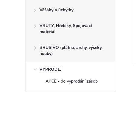
Věšáky a úchytky
rkno SIBIŘSKÝ
Terasové prkno SLEZSKÝ
VRUTY, Hřebíky, Spojovací
materiál
 x 95 x 3950 mm
MODŘÍN 28 x 140 x 4000 mm
HLADKÉ/HLADKÉ
BRUSIVO (plátna, archy, výseky,
houby)
Kód:
250007
Kód:
250032
VÝPRODEJ
AKCE - do vyprodání zásob