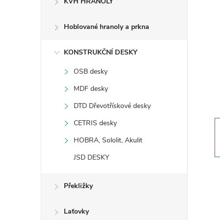
KVH HRANOLY
s
Hoblované hranoly a prkna
t
KONSTRUKČNÍ DESKY
r
OSB desky
a
MDF desky
n
DTD Dřevotřískové desky
CETRIS desky
n
HOBRA, Sololit, Akulit
í
JSD DESKY
p
Překližky
a
Laťovky