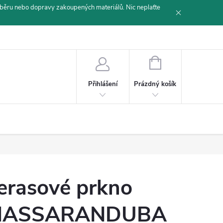
běru nebo dopravy zakoupených materiálů. Nic neplaťte
NÁKUPNÍ
KOŠÍK
Prázdný košík
Přihlášení
erasové prkno
MASSARANDUBA