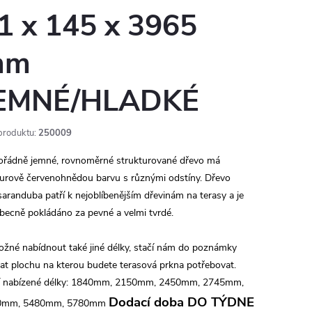
1 x 145 x 3965
mm
EMNÉ/HLADKÉ
produktu:
250009
řádně jemné, rovnoměrné strukturované dřevo má
urově červenohnědou barvu s různými odstíny. Dřevo
aranduba patří k nejoblíbenějším dřevinám na terasy a je
becně pokládáno za pevné a velmi tvrdé.
ožné nabídnout také jiné délky, stačí nám do poznámky
at plochu na kterou budete terasová prkna potřebovat.
í nabízené délky: 1840mm, 2150mm, 2450mm, 2745mm,
Dodací doba DO TÝDNE
0mm, 5480mm, 5780mm