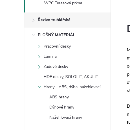
WPC Terasová prkna
Řezivo truhlářské
PLOŠNÝ MATERIÁL
Pracovní desky
M
Lamina
m
o
Zádové desky
p
HDF desky, SOLOLIT, AKULIT
o
Hrany - ABS, dýha, nažehlovací
s
ABS hrany
D
Dýhové hrany
n
Nažehlovací hrany
t