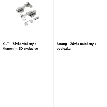
u
k
k
t
t
ů
ů
GLT - Závěs vložený s
Strong - Závěs naložený +
tlumením 3D exclusive
podložka