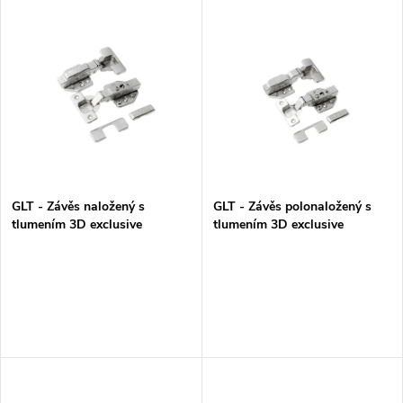
V
Nejdražší
z
ý
Nejprodávanější
e
p
Abecedně
n
i
í
s
p
GLT - Závěs naložený s
GLT - Závěs polonaložený s
tlumením 3D exclusive
tlumením 3D exclusive
p
r
r
o
o
d
d
u